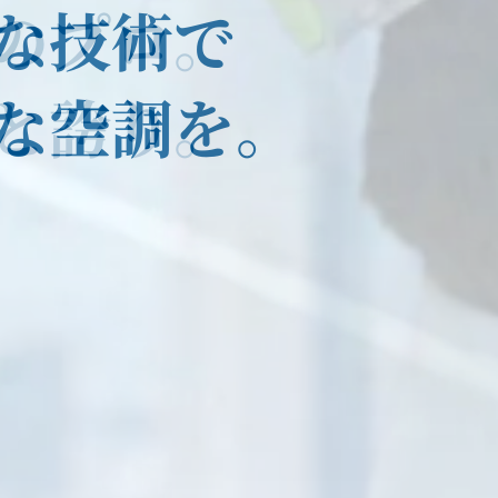
のプロ。
な技術で
と誇り。
な空調を。