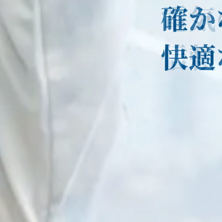
電気
確か
信頼
快適